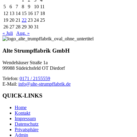
5
6
7
8
9
10
11
12
13
14
15
16
17
18
19
20
21
22
23
24
25
26
27
28
29
30
31
« Juli
Aug. »
Alte Strumpffabrik GmbH
Wendehäuser Straße 1a
99988 Südeichsfeld OT Diedorf
Telefon:
0171 / 2155559
E-Mail:
info@alte-strumpffabrik.de
QUICK-LINKS
Home
Kontakt
Impressum
Datenschutz
Privatsphäre
Admin