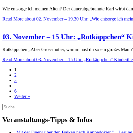
Wie entsorge ich meinen Alten? Der dauerabgebrannte Karl wirbt dam
Read More
about 02. November – 19.30 Uhr: „Wie entsorge ich mein
03. November – 15 Uhr: „Rotkäppchen“ K
Rotkäppchen „Aber Grossmutter, warum hast du so ein großes Maul?“
Read More
about 03. November – 15 Uhr: „Rotkäppchen“ Kinderthe
1
2
3
…
6
Weiter »
Veranstaltungs-Tipps & Infos
„Mit der Dnepr über den Balkan nach Kappadokien“ – Lesung