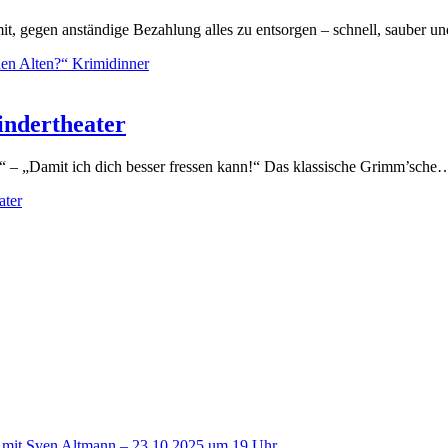
it, gegen anständige Bezahlung alles zu entsorgen – schnell, sauber 
en Alten?“ Krimidinner
indertheater
 – „Damit ich dich besser fressen kann!“ Das klassische Grimm’sche
ater
 mit Sven Altmann – 23.10.2025 um 19 Uhr