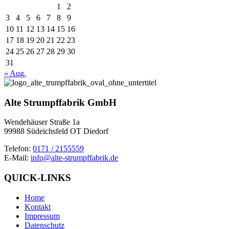
1
2
3
4
5
6
7
8
9
10
11
12
13
14
15
16
17
18
19
20
21
22
23
24
25
26
27
28
29
30
31
« Aug.
Alte Strumpffabrik GmbH
Wendehäuser Straße 1a
99988 Südeichsfeld OT Diedorf
Telefon:
0171 / 2155559
E-Mail:
info@alte-strumpffabrik.de
QUICK-LINKS
Home
Kontakt
Impressum
Datenschutz