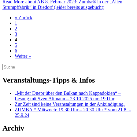
Read More
about AB 8. Februar 2023: Zumba® in der „Alten
Strumpffabrik“ in Diedorf (leider bereits ausgebucht)
« Zurück
1
2
3
4
5
6
Weiter »
Veranstaltungs-Tipps & Infos
„Mit der Dnepr über den Balkan nach Kappadokien“ –
Lesung mit Sven Altmann – 23.10.2025 um 19 Uhr
Zur Zeit sind keine Veranstaltungen in der Ankündigung.
ZUMBA * Mittwoch: 19.30 Uhr – 20.30 Uhr * vom 21.8. –
25.9.24
Archiv