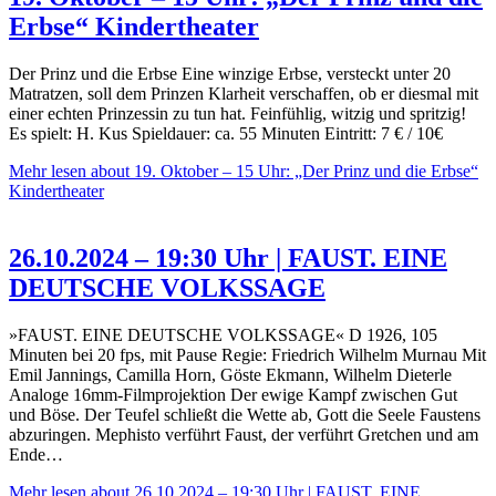
Erbse“ Kindertheater
Der Prinz und die Erbse Eine winzige Erbse, versteckt unter 20
Matratzen, soll dem Prinzen Klarheit verschaffen, ob er diesmal mit
einer echten Prinzessin zu tun hat. Feinfühlig, witzig und spritzig!
Es spielt: H. Kus Spieldauer: ca. 55 Minuten Eintritt: 7 € / 10€
Mehr lesen
about 19. Oktober – 15 Uhr: „Der Prinz und die Erbse“
Kindertheater
26.10.2024 – 19:30 Uhr | FAUST. EINE
DEUTSCHE VOLKSSAGE
»FAUST. EINE DEUTSCHE VOLKSSAGE« D 1926, 105
Minuten bei 20 fps, mit Pause Regie: Friedrich Wilhelm Murnau Mit
Emil Jannings, Camilla Horn, Göste Ekmann, Wilhelm Dieterle
Analoge 16mm-Filmprojektion Der ewige Kampf zwischen Gut
und Böse. Der Teufel schließt die Wette ab, Gott die Seele Faustens
abzuringen. Mephisto verführt Faust, der verführt Gretchen und am
Ende…
Mehr lesen
about 26.10.2024 – 19:30 Uhr | FAUST. EINE